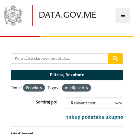
Preskočite na glavni sadržaj
DATA.GOV.ME
Filtriraj Rezultate
Teme:
Pravda
Tagovi:
medijatori
Sortiraj po
1 skup podataka ukupno