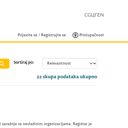
CG
ЦГ
EN
Prijavite se
/
Registrujte se
Pristupačnost
Sortiraj po
22 skupa podataka ukupno
i saradnje sa nevladinim organizacijama. Registar je