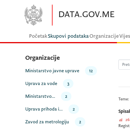
Preskočite na glavni sadržaj
DATA.GOV.ME
Početak
Skupovi podataka
Organizacije
Vijes
Organizacije
Ministarstvo javne uprave
12
Uprava za vode
3
Ministarstvo...
2
Teme:
Uprava prihoda i...
2
Spisa
26
Zavod za metrologiju
2
Regist