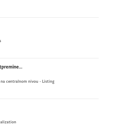
s
tpremine...
na centralnom nivou - Listing
calization