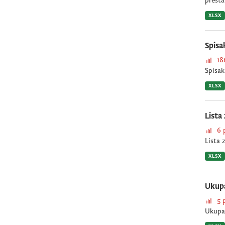
presta
XLSX
Spisa
18
Spisak
XLSX
Lista
6 
Lista 
XLSX
Ukupa
5 
Ukupan