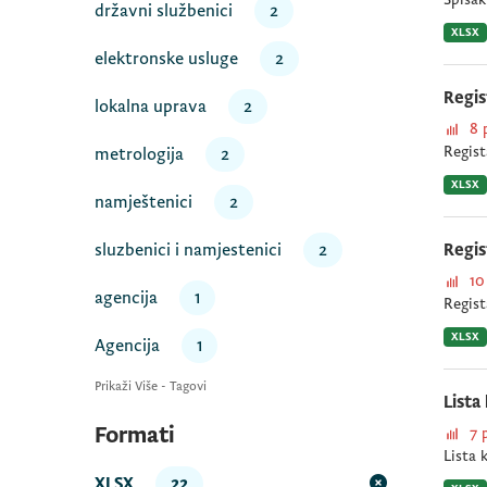
državni službenici
2
XLSX
elektronske usluge
2
Regis
lokalna uprava
2
8 
Regist
metrologija
2
XLSX
namještenici
2
sluzbenici i namjestenici
2
Regis
10
agencija
1
Regist
XLSX
Agencija
1
Prikaži Više - Tagovi
Lista
Formati
7 
Lista 
XLSX
22