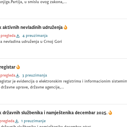
knjiga.Partija, u smislu ovog zakona,...
k aktivnih nevladinih udruženja
 pregleda
4 preuzimanja
a nevladina udruženja u Crnoj Gori
registar
 pregleda
3 preuzimanja
gistar je evidencija o elektronskim registrima i informacionim sistemim
 državne uprave, državne agencije,...
k državnih službenika i namještenika decembar 2025.
 pregleda
1 preuzimanje
 državnih službenika i namještenika decembar 2025.