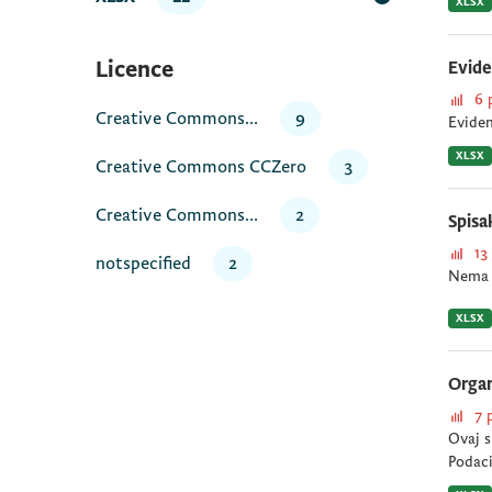
XLSX
Licence
Evide
6 
Creative Commons...
9
Eviden
XLSX
Creative Commons CCZero
3
Creative Commons...
2
Spisa
13
notspecified
2
Nema 
XLSX
Organ
7 
Ovaj s
Podaci