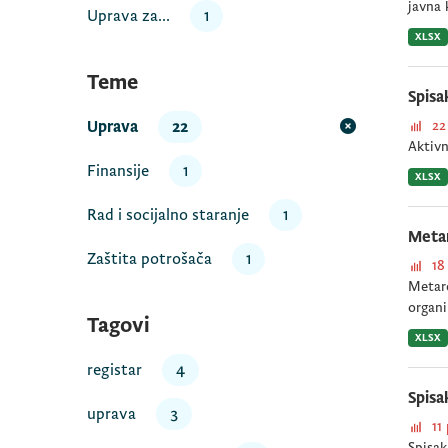
javna 
Uprava za...
1
XLSX
Teme
Spisa
Uprava
22
22
Aktivn
Finansije
1
XLSX
Rad i socijalno staranje
1
Meta
Zaštita potrošača
1
18
Metare
organi
Tagovi
XLSX
registar
4
Spisa
uprava
3
11
Spisak