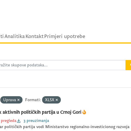
ti
Analitika
Kontakt
Primjeri upotrebe
Uprava
Formati:
XLSX
k aktivnih političkih partija u Crnoj Gori
 pregleda
3 preuzimanja
ar političkih partija vodi Ministarstvo regionalno-investicionog razvoja 