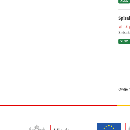
XLSX
Spisa
8 
Spisak
XLSX
Ovdje 