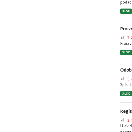
podaci
XLSX
Proiz
7 
Proizv
XLSX
Odobr
5 
Spisak
XLSX
Regis
3 
U evid