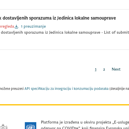
k dostavljenih sporazuma iz Jedinica lokalne samouprave
pregleda
1 preuzimanje
 dostavljenih sporazuma iz Jedinica lokalne samouprave - List of subm
1
2
Next
možete preuzeti
API specifikaciju za integraciju i konzumaciju podataka
(detaljnije n
Platforma je izrađena u okviru projekta „E-uslug
odgovor na COVID19“, koji finansira Evropska uni