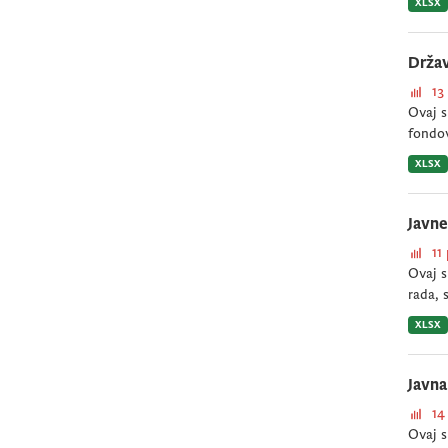
XLSX
Držav
13
Ovaj s
fondov
XLSX
Javn
11
Ovaj s
rada, 
XLSX
Javn
14
Ovaj s