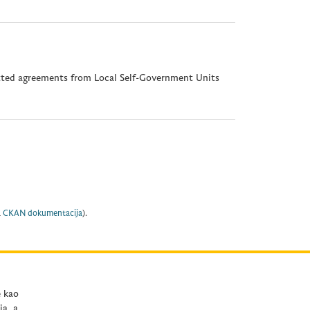
itted agreements from Local Self-Government Units
a
CKAN dokumentacija
).
e kao
ja, a