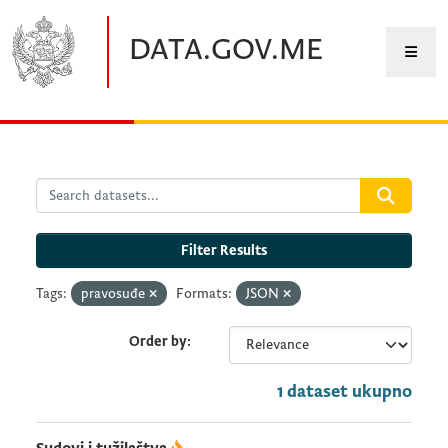
Skip to main content
DATA.GOV.ME
Filter Results
Tags:
pravosuđe
Formats:
JSON
Order by
1 dataset ukupno